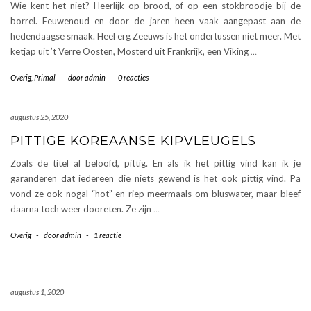
Wie kent het niet? Heerlijk op brood, of op een stokbroodje bij de
borrel. Eeuwenoud en door de jaren heen vaak aangepast aan de
hedendaagse smaak. Heel erg Zeeuws is het ondertussen niet meer. Met
ketjap uit ’t Verre Oosten, Mosterd uit Frankrijk, een Viking
…
Overig
,
Primal
-
door
admin
-
0 reacties
augustus 25, 2020
PITTIGE KOREAANSE KIPVLEUGELS
Zoals de titel al beloofd, pittig. En als ik het pittig vind kan ik je
garanderen dat iedereen die niets gewend is het ook pittig vind. Pa
vond ze ook nogal “hot” en riep meermaals om bluswater, maar bleef
daarna toch weer dooreten. Ze zijn
…
Overig
-
door
admin
-
1 reactie
augustus 1, 2020