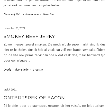
je het ook wilt noemen, ze zijn kei lekker.
Glutenvrij
,
Keto
-
door
admin
-
0 reacties
november 18, 2021
SMOKEY BEEF JERKY
Zowel mensen zowel smaken. De meuk uit de supermarkt vind ik dus
niet te hachelen, dus ik heb al vaak zat zelf een batch gemaakt. Elders
op de site ook prima te vinden hoe ik dat vaak doe, maar het werd tijd
voor een nieuwe
…
Overig
-
door
admin
-
1 reactie
mei 5, 2021
ONTBIJTSPEK OF BACON
Bij je eitje, door de stamppot, gewoon uit het vuistje, op je boterham,