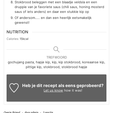
Stokbrood beleggen met een blaadje veldsla en een
druppie van je favoriete saus (chili saus, honing mosterd
saus of iets anders) en daar een stukkie kip op
Of andersom….. en dan een heerlijk eetsmakelijk
gewenst!
NUTRITION
Calories:
15
kcal
TREFWOORD
gochujang pasta, hapje kip, kip, kip stokbrood, koreaanse kip,
pittige kip, stokbrood, stokbrood hapje
Heb je dit recept als eens geprobeerd?
Let us know
how it was!
Overig
,
Primal
-
door
admin
-
1 reactie