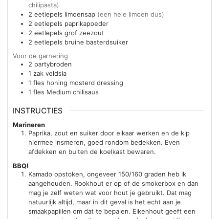
chilipasta)
2
eetlepels
limoensap
(een hele limoen dus)
2
eetlepels
paprikapoeder
2
eetlepels
grof zeezout
2
eetlepels
bruine basterdsuiker
Voor de garnering
2
partybroden
1
zak
veldsla
1
fles
honing mosterd dressing
1
fles
Medium chilisaus
INSTRUCTIES
Marineren
Paprika, zout en suiker door elkaar werken en de kip
hiermee insmeren, goed rondom bedekken. Even
afdekken en buiten de koelkast bewaren.
BBQ!
Kamado opstoken, ongeveer 150/160 graden heb ik
aangehouden. Rookhout er op of de smokerbox en dan
mag je zelf weten wat voor hout je gebruikt. Dat mag
natuurlijk altijd, maar in dit geval is het echt aan je
smaakpapillen om dat te bepalen. Eikenhout geeft een