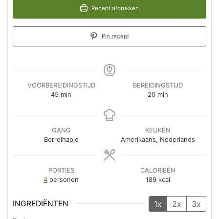
Recept afdrukken
Pin recept
VOORBEREIDINGSTIJD
BEREIDINGSTIJD
minuten
minuten
45
min
20
min
GANG
KEUKEN
Borrelhapje
Amerikaans, Nederlands
PORTIES
CALORIEËN
4
personen
189
kcal
INGREDIËNTEN
1x
2x
3x