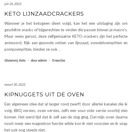
juli 26, 2023
KETO LIJNZAADCRACKERS
Wanneer je het ketogeen dieet volgt, kan het een uitdaging zijn om
geschikte snacks of bijgerechten te vinden die passen binnen je macro’s.
Maar wees gerust, deze zelfgemaakte KETO-crackers zijn het perfecte
antwoord. Rijk aan gezonde vetten van lijnzaad, zonnebloempitten en
pompoenpitten, bieden ze ook
…
Glutenvrij
,
Keto
-
door
admin
-
0 reacties
maart 30, 2022
KIPNUGGETS UIT DE OVEN
Een algemeen idee dat al langer rond zwerft door allerlei kanalen die ik
volg. BBQ versies, oven versies, zelfs een sous-vide versie voorbij zien
komen. Het werd tijd dat ik zelf aan de slag ging. Dat mijn oven daarna
nooit meer een magnetron functie wilde kon ik niet voorzien en ik snap
het ook nog steeds niet.