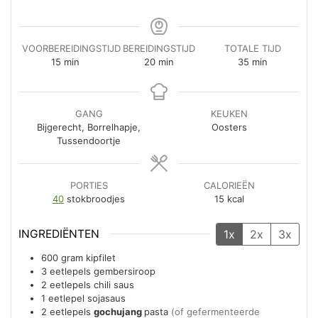
VOORBEREIDINGSTIJD
BEREIDINGSTIJD
TOTALE TIJD
minuten
minuten
minuten
15
min
20
min
35
min
GANG
KEUKEN
Bijgerecht, Borrelhapje,
Oosters
Tussendoortje
PORTIES
CALORIEËN
40
stokbroodjes
15
kcal
INGREDIËNTEN
1x
2x
3x
600
gram
kipfilet
3
eetlepels
gembersiroop
2
eetlepels
chili saus
1
eetlepel
sojasaus
2
eetlepels
gochujang
pasta
(of gefermenteerde