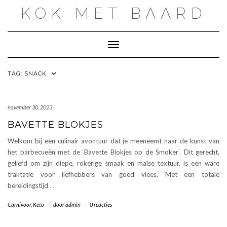
Doorgaan
KOK MET BAARD
naar
inhoud
Toggle navigatie
TAG:
SNACK
november 30, 2023
BAVETTE BLOKJES
Welkom bij een culinair avontuur dat je meeneemt naar de kunst van
het barbecueën met de ‘Bavette Blokjes op de Smoker’. Dit gerecht,
geliefd om zijn diepe, rokerige smaak en malse textuur, is een ware
traktatie voor liefhebbers van goed vlees. Met een totale
bereidingstijd
…
Carnivoor
,
Keto
-
door
admin
-
0 reacties