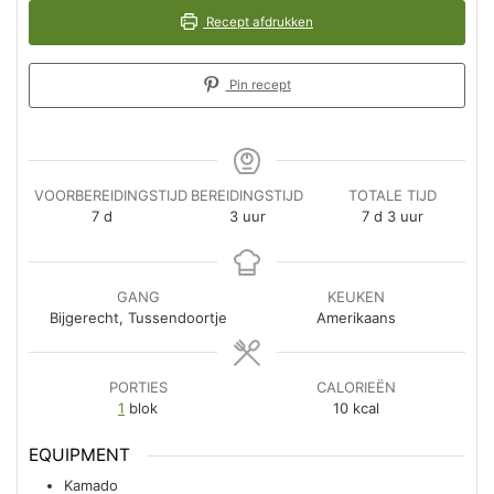
Recept afdrukken
Pin recept
VOORBEREIDINGSTIJD
BEREIDINGSTIJD
TOTALE TIJD
dagen
uur
dagen
uur
7
d
3
uur
7
d
3
uur
GANG
KEUKEN
Bijgerecht, Tussendoortje
Amerikaans
PORTIES
CALORIEËN
1
blok
10
kcal
EQUIPMENT
Kamado