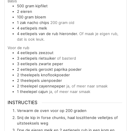
Basis
500
gram
kipfilet
2
eieren
100
gram
bloem
1
zak
nacho chips
200 gram oid
4
eetlepels
melk
4
eetlepels
van de rub hieronder.
Of maak je eigen rub,
dat is ook leuk.
Voor de rub
4
eetlepels
zeezout
3
eetlepels
rietsuiker
of basterd
3
eetlepels
zwarte peper
2
eetlepels
gerookt paprika poeder
2
theelepels
knoflookpoeder
2
theelepels
uienpoeder
2
theelepel
cayennepeper
ja, of meer naar smaak
1
theelepel
cajun
ja, of meer naar smaak
INSTRUCTIES
Verwarm de oven voor op 200 graden
Snij de kip in forse chunks, haal loszittende velletjes of
uitsteeksels weg
Doe de eieren melk en 2 eetlepels rub in een kom en