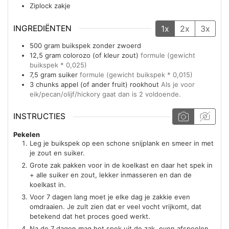
Ziplock zakje
INGREDIËNTEN
1x
2x
3x
500
gram
buikspek zonder zwoerd
12,5
gram
colorozo (of kleur zout)
formule (gewicht
buikspek * 0,025)
7,5
gram
suiker
formule (gewicht buikspek * 0,015)
3
chunks
appel (of ander fruit) rookhout
Als je voor
eik/pecan/olijf/hickory gaat dan is 2 voldoende.
INSTRUCTIES
Pekelen
Leg je buikspek op een schone snijplank en smeer in met
je zout en suiker.
Grote zak pakken voor in de koelkast en daar het spek in
+ alle suiker en zout, lekker inmasseren en dan de
koelkast in.
Voor 7 dagen lang moet je elke dag je zakkie even
omdraaien. Je zult zien dat er veel vocht vrijkomt, dat
betekend dat het proces goed werkt.
Na de 7 dagen mag het spek uit de zak, even afspoelen