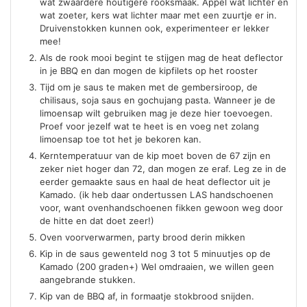
wat zwaardere houtigere rooksmaak. Appel wat lichter en
wat zoeter, kers wat lichter maar met een zuurtje er in.
Druivenstokken kunnen ook, experimenteer er lekker
mee!
Als de rook mooi begint te stijgen mag de heat deflector
in je BBQ en dan mogen de kipfilets op het rooster
Tijd om je saus te maken met de gembersiroop, de
chilisaus, soja saus en gochujang pasta. Wanneer je de
limoensap wilt gebruiken mag je deze hier toevoegen.
Proef voor jezelf wat te heet is en voeg net zolang
limoensap toe tot het je bekoren kan.
Kerntemperatuur van de kip moet boven de 67 zijn en
zeker niet hoger dan 72, dan mogen ze eraf. Leg ze in de
eerder gemaakte saus en haal de heat deflector uit je
Kamado. (ik heb daar ondertussen LAS handschoenen
voor, want ovenhandschoenen fikken gewoon weg door
de hitte en dat doet zeer!)
Oven voorverwarmen, party brood derin mikken
Kip in de saus gewenteld nog 3 tot 5 minuutjes op de
Kamado (200 graden+) Wel omdraaien, we willen geen
aangebrande stukken.
Kip van de BBQ af, in formaatje stokbrood snijden.