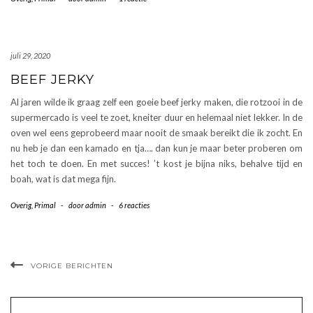
juli 29, 2020
BEEF JERKY
Al jaren wilde ik graag zelf een goeie beef jerky maken, die rotzooi in de
supermercado is veel te zoet, kneiter duur en helemaal niet lekker. In de
oven wel eens geprobeerd maar nooit de smaak bereikt die ik zocht. En
nu heb je dan een kamado en tja…. dan kun je maar beter proberen om
het toch te doen. En met succes! ’t kost je bijna niks, behalve tijd en
boah, wat is dat mega fijn.
Overig
,
Primal
-
door
admin
-
6 reacties
VORIGE BERICHTEN