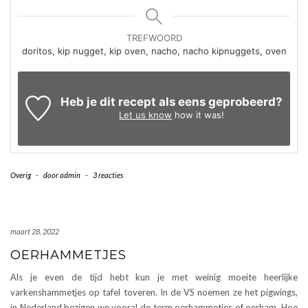
TREFWOORD
doritos, kip nugget, kip oven, nacho, nacho kipnuggets, oven
Heb je dit recept als eens geprobeerd?
Let us know
how it was!
Overig
-
door
admin
-
3 reacties
maart 28, 2022
OERHAMMETJES
Als je even de tijd hebt kun je met weinig moeite heerlijke
varkenshammetjes op tafel toveren. In de VS noemen ze het pigwings,
in Nederland bezigen we vooral de term oerhammetjes of oerham. Hoe