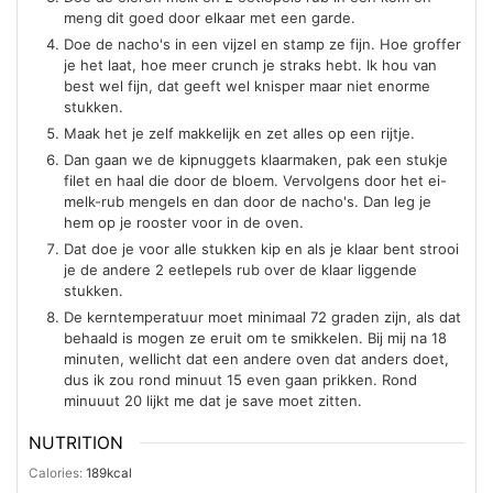
meng dit goed door elkaar met een garde.
Doe de nacho's in een vijzel en stamp ze fijn. Hoe groffer
je het laat, hoe meer crunch je straks hebt. Ik hou van
best wel fijn, dat geeft wel knisper maar niet enorme
stukken.
Maak het je zelf makkelijk en zet alles op een rijtje.
Dan gaan we de kipnuggets klaarmaken, pak een stukje
filet en haal die door de bloem. Vervolgens door het ei-
melk-rub mengels en dan door de nacho's. Dan leg je
hem op je rooster voor in de oven.
Dat doe je voor alle stukken kip en als je klaar bent strooi
je de andere 2 eetlepels rub over de klaar liggende
stukken.
De kerntemperatuur moet minimaal 72 graden zijn, als dat
behaald is mogen ze eruit om te smikkelen. Bij mij na 18
minuten, wellicht dat een andere oven dat anders doet,
dus ik zou rond minuut 15 even gaan prikken. Rond
minuuut 20 lijkt me dat je save moet zitten.
NUTRITION
Calories:
189
kcal