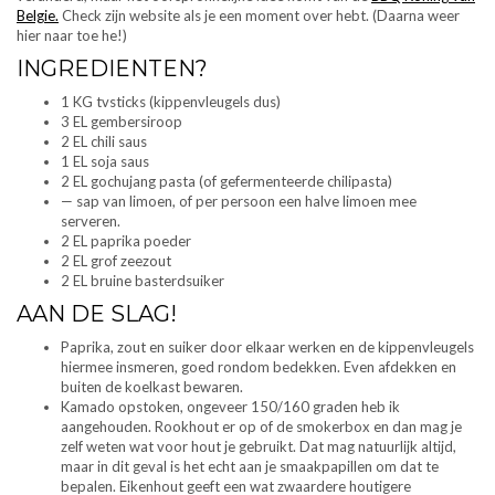
Belgie.
Check zijn website als je een moment over hebt. (Daarna weer
hier naar toe he!)
INGREDIENTEN?
1 KG tvsticks (kippenvleugels dus)
3 EL gembersiroop
2 EL chili saus
1 EL soja saus
2 EL gochujang pasta (of gefermenteerde chilipasta)
— sap van limoen, of per persoon een halve limoen mee
serveren.
2 EL paprika poeder
2 EL grof zeezout
2 EL bruine basterdsuiker
AAN DE SLAG!
Paprika, zout en suiker door elkaar werken en de kippenvleugels
hiermee insmeren, goed rondom bedekken. Even afdekken en
buiten de koelkast bewaren.
Kamado opstoken, ongeveer 150/160 graden heb ik
aangehouden. Rookhout er op of de smokerbox en dan mag je
zelf weten wat voor hout je gebruikt. Dat mag natuurlijk altijd,
maar in dit geval is het echt aan je smaakpapillen om dat te
bepalen. Eikenhout geeft een wat zwaardere houtigere