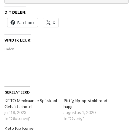
DIT DELEN:
Facebook
X
VIND IK LEUK:
Laden...
GERELATEERD
KETO Mexicaanse Spitskool
Pittig kip-op-stokbrood-
Gehaktschotel
hapje
juli 18, 2023
augustus 1, 2020
In "Glutenvrij"
In "Overig"
Keto Kip Kerrie