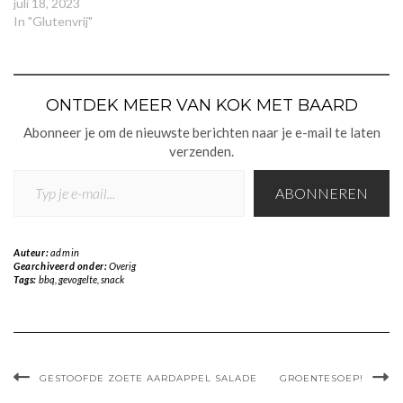
juli 18, 2023
In "Glutenvrij"
ONTDEK MEER VAN KOK MET BAARD
Abonneer je om de nieuwste berichten naar je e-mail te laten
verzenden.
TYP JE E-MAIL...
ABONNEREN
Auteur:
admin
Gearchiveerd onder:
Overig
Tags:
bbq
,
gevogelte
,
snack
GESTOOFDE ZOETE AARDAPPEL SALADE
GROENTESOEP!