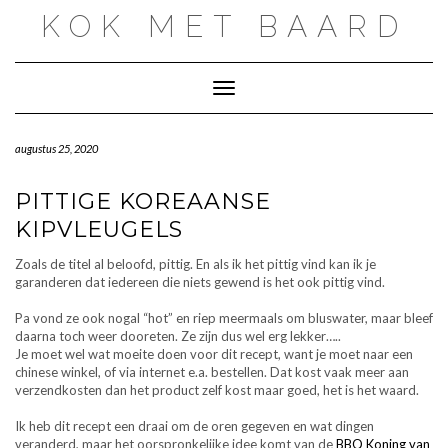
Doorgaan
KOK MET BAARD
naar
inhoud
Toggle navigatie
augustus 25, 2020
PITTIGE KOREAANSE
KIPVLEUGELS
Zoals de titel al beloofd, pittig. En als ik het pittig vind kan ik je
garanderen dat iedereen die niets gewend is het ook pittig vind.
Pa vond ze ook nogal “hot” en riep meermaals om bluswater, maar bleef
daarna toch weer dooreten. Ze zijn dus wel erg lekker…..
Je moet wel wat moeite doen voor dit recept, want je moet naar een
chinese winkel, of via internet e.a. bestellen. Dat kost vaak meer aan
verzendkosten dan het product zelf kost maar goed, het is het waard.
Ik heb dit recept een draai om de oren gegeven en wat dingen
veranderd, maar het oorspronkelijke idee komt van de
BBQ Koning van