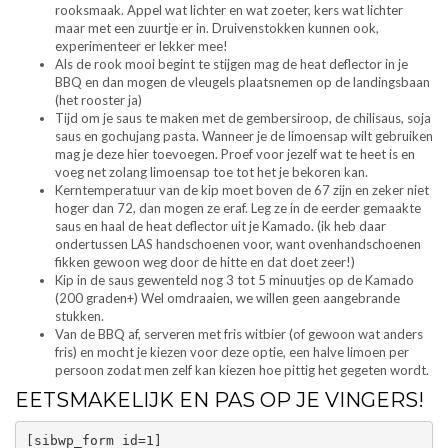
rooksmaak. Appel wat lichter en wat zoeter, kers wat lichter
maar met een zuurtje er in. Druivenstokken kunnen ook,
experimenteer er lekker mee!
Als de rook mooi begint te stijgen mag de heat deflector in je
BBQ en dan mogen de vleugels plaatsnemen op de landingsbaan
(het rooster ja)
Tijd om je saus te maken met de gembersiroop, de chilisaus, soja
saus en gochujang pasta. Wanneer je de limoensap wilt gebruiken
mag je deze hier toevoegen. Proef voor jezelf wat te heet is en
voeg net zolang limoensap toe tot het je bekoren kan.
Kerntemperatuur van de kip moet boven de 67 zijn en zeker niet
hoger dan 72, dan mogen ze eraf. Leg ze in de eerder gemaakte
saus en haal de heat deflector uit je Kamado. (ik heb daar
ondertussen LAS handschoenen voor, want ovenhandschoenen
fikken gewoon weg door de hitte en dat doet zeer!)
Kip in de saus gewenteld nog 3 tot 5 minuutjes op de Kamado
(200 graden+) Wel omdraaien, we willen geen aangebrande
stukken.
Van de BBQ af, serveren met fris witbier (of gewoon wat anders
fris) en mocht je kiezen voor deze optie, een halve limoen per
persoon zodat men zelf kan kiezen hoe pittig het gegeten wordt.
EETSMAKELIJK EN PAS OP JE VINGERS!
[sibwp_form id=1]