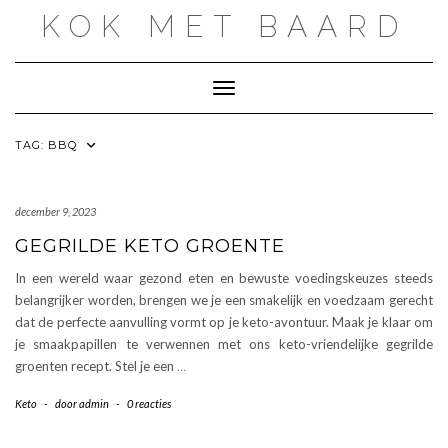
Doorgaan
KOK MET BAARD
naar
inhoud
Toggle navigatie
TAG:
BBQ
december 9, 2023
GEGRILDE KETO GROENTE
In een wereld waar gezond eten en bewuste voedingskeuzes steeds
belangrijker worden, brengen we je een smakelijk en voedzaam gerecht
dat de perfecte aanvulling vormt op je keto-avontuur. Maak je klaar om
je smaakpapillen te verwennen met ons keto-vriendelijke gegrilde
groenten recept. Stel je een
…
Keto
-
door
admin
-
0 reacties