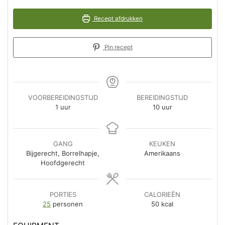
Recept afdrukken
Pin recept
VOORBEREIDINGSTIJD
BEREIDINGSTIJD
uur
uur
1
uur
10
uur
GANG
KEUKEN
Bijgerecht, Borrelhapje,
Amerikaans
Hoofdgerecht
PORTIES
CALORIEËN
25
personen
50
kcal