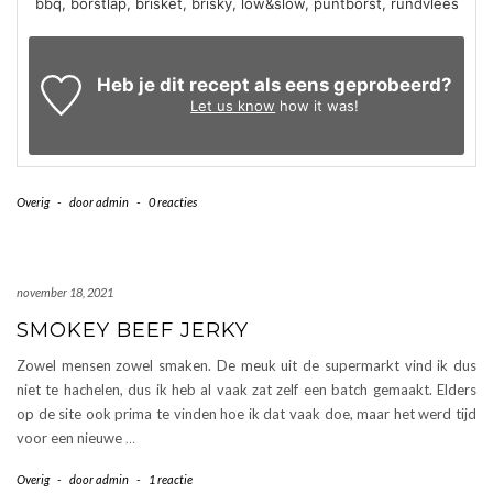
bbq, borstlap, brisket, brisky, low&slow, puntborst, rundvlees
Heb je dit recept als eens geprobeerd?
Let us know
how it was!
Overig
-
door
admin
-
0 reacties
november 18, 2021
SMOKEY BEEF JERKY
Zowel mensen zowel smaken. De meuk uit de supermarkt vind ik dus
niet te hachelen, dus ik heb al vaak zat zelf een batch gemaakt. Elders
op de site ook prima te vinden hoe ik dat vaak doe, maar het werd tijd
voor een nieuwe
…
Overig
-
door
admin
-
1 reactie