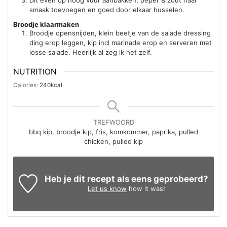
Dit even op hoog vuur aanbakken, peper & zout naar
smaak toevoegen en goed door elkaar husselen.
Broodje klaarmaken
Broodje opensnijden, klein beetje van de salade dressing
ding erop leggen, kip incl marinade erop en serveren met
losse salade. Heerlijk al zeg ik het zelf.
NUTRITION
Calories:
240
kcal
TREFWOORD
bbq kip, broodje kip, fris, komkommer, paprika, pulled
chicken, pulled kip
Heb je dit recept als eens geprobeerd?
Let us know
how it was!