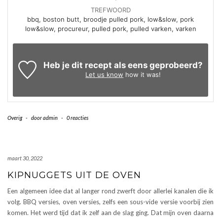
TREFWOORD
bbq, boston butt, broodje pulled pork, low&slow, pork
low&slow, procureur, pulled pork, pulled varken, varken
Heb je dit recept als eens geprobeerd?
Let us know
how it was!
Overig
-
door
admin
-
0 reacties
maart 30, 2022
KIPNUGGETS UIT DE OVEN
Een algemeen idee dat al langer rond zwerft door allerlei kanalen die ik
volg. BBQ versies, oven versies, zelfs een sous-vide versie voorbij zien
komen. Het werd tijd dat ik zelf aan de slag ging. Dat mijn oven daarna