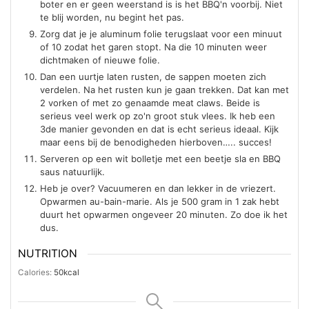
boter en er geen weerstand is is het BBQ'n voorbij. Niet
te blij worden, nu begint het pas.
Zorg dat je je aluminum folie terugslaat voor een minuut
of 10 zodat het garen stopt. Na die 10 minuten weer
dichtmaken of nieuwe folie.
Dan een uurtje laten rusten, de sappen moeten zich
verdelen. Na het rusten kun je gaan trekken. Dat kan met
2 vorken of met zo genaamde meat claws. Beide is
serieus veel werk op zo'n groot stuk vlees. Ik heb een
3de manier gevonden en dat is echt serieus ideaal. Kijk
maar eens bij de benodigheden hierboven….. succes!
Serveren op een wit bolletje met een beetje sla en BBQ
saus natuurlijk.
Heb je over? Vacuumeren en dan lekker in de vriezert.
Opwarmen au-bain-marie. Als je 500 gram in 1 zak hebt
duurt het opwarmen ongeveer 20 minuten. Zo doe ik het
dus.
NUTRITION
Calories:
50
kcal