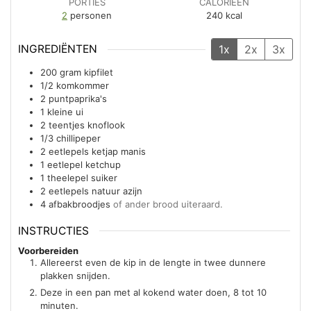
PORTIES
CALORIEËN
2
personen
240
kcal
INGREDIËNTEN
1x
2x
3x
200
gram
kipfilet
1/2
komkommer
2
puntpaprika's
1
kleine
ui
2
teentjes
knoflook
1/3
chillipeper
2
eetlepels
ketjap manis
1
eetlepel
ketchup
1
theelepel
suiker
2
eetlepels
natuur azijn
4
afbakbroodjes
of ander brood uiteraard.
INSTRUCTIES
Voorbereiden
Allereerst even de kip in de lengte in twee dunnere
plakken snijden.
Deze in een pan met al kokend water doen, 8 tot 10
minuten.