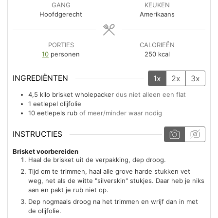
GANG
KEUKEN
Hoofdgerecht
Amerikaans
PORTIES
CALORIEËN
10
personen
250
kcal
INGREDIËNTEN
1x
2x
3x
4,5
kilo
brisket wholepacker
dus niet alleen een flat
1
eetlepel
olijfolie
10
eetlepels
rub
of meer/minder waar nodig
INSTRUCTIES
Brisket voorbereiden
Haal de brisket uit de verpakking, dep droog.
Tijd om te trimmen, haal alle grove harde stukken vet
weg, net als de witte "silverskin" stukjes. Daar heb je niks
aan en pakt je rub niet op.
Dep nogmaals droog na het trimmen en wrijf dan in met
de olijfolie.