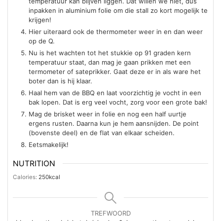
temperatuur kan blijven liggen. Dat willen we niet, dus
inpakken in aluminium folie om die stall zo kort mogelijk te
krijgen!
Hier uiteraard ook de thermometer weer in en dan weer
op de Q.
Nu is het wachten tot het stukkie op 91 graden kern
temperatuur staat, dan mag je gaan prikken met een
termometer of sateprikker. Gaat deze er in als ware het
boter dan is hij klaar.
Haal hem van de BBQ en laat voorzichtig je vocht in een
bak lopen. Dat is erg veel vocht, zorg voor een grote bak!
Mag de brisket weer in folie en nog een half uurtje
ergens rusten. Daarna kun je hem aansnijden. De point
(bovenste deel) en de flat van elkaar scheiden.
Eetsmakelijk!
NUTRITION
Calories:
250
kcal
TREFWOORD