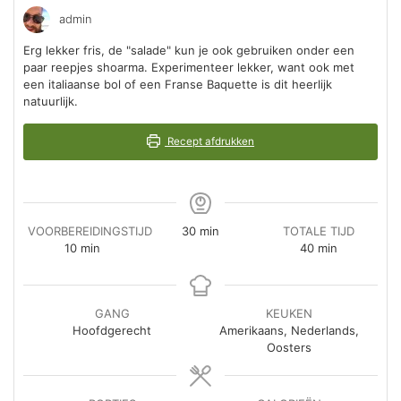
admin
Erg lekker fris, de "salade" kun je ook gebruiken onder een
paar reepjes shoarma. Experimenteer lekker, want ook met
een italiaanse bol of een Franse Baquette is dit heerlijk
natuurlijk.
Recept afdrukken
minuten
VOORBEREIDINGSTIJD
30
min
TOTALE TIJD
minuten
minuten
10
min
40
min
GANG
KEUKEN
Hoofdgerecht
Amerikaans, Nederlands,
Oosters