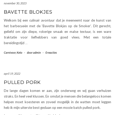
november 30, 2023
BAVETTE BLOKJES
Welkom bij een culinair avontuur dat je meeneemt naar de kunst van
het barbecueën met de ‘Bavette Blokjes op de Smoker’. Dit gerecht,
geliefd om zijn diepe, rokerige smaak en malse textuur, is een ware
traktatie voor liefhebbers van goed vlees. Met een totale
bereidingstijd
…
Carnivoor
,
Keto
-
door
admin
-
0 reacties
april 19, 2022
PULLED PORK
De lange dagen komen er aan, zijn onderweg en wij gaan verhuizen
straks. En heel veel klussen. En omdat je mensen die belangeloos komen
helpen moet koesteren en zoveel mogelijk in de watten moet leggen
heb ik mijn uiterste best gedaan op een mooie batch pulled pork.