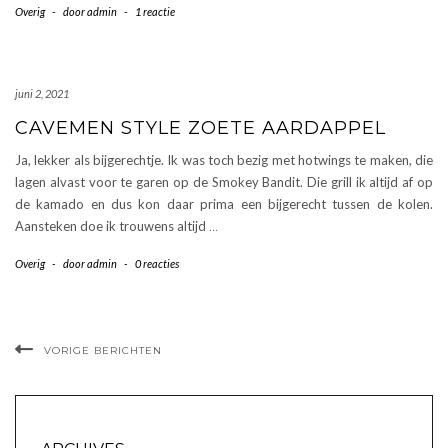
Overig
-
door
admin
-
1 reactie
juni 2, 2021
CAVEMEN STYLE ZOETE AARDAPPEL
Ja, lekker als bijgerechtje. Ik was toch bezig met hotwings te maken, die
lagen alvast voor te garen op de Smokey Bandit. Die grill ik altijd af op
de kamado en dus kon daar prima een bijgerecht tussen de kolen.
Aansteken doe ik trouwens altijd
…
Overig
-
door
admin
-
0 reacties
VORIGE BERICHTEN