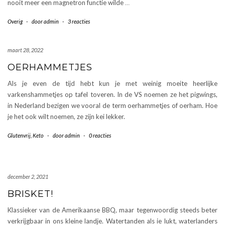
nooit meer een magnetron functie wilde
…
Overig
-
door
admin
-
3 reacties
maart 28, 2022
OERHAMMETJES
Als je even de tijd hebt kun je met weinig moeite heerlijke
varkenshammetjes op tafel toveren. In de VS noemen ze het pigwings,
in Nederland bezigen we vooral de term oerhammetjes of oerham. Hoe
je het ook wilt noemen, ze zijn kei lekker.
Glutenvrij
,
Keto
-
door
admin
-
0 reacties
december 2, 2021
BRISKET!
Klassieker van de Amerikaanse BBQ, maar tegenwoordig steeds beter
verkrijgbaar in ons kleine landje. Watertanden als ie lukt, waterlanders