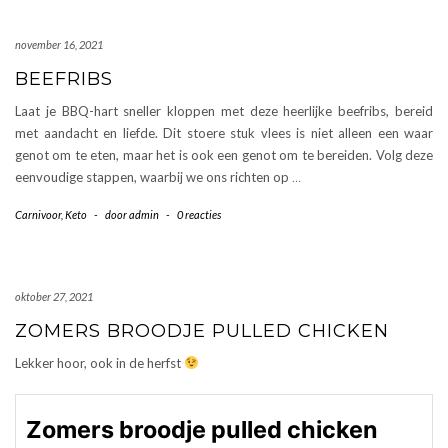
november 16, 2021
BEEFRIBS
Laat je BBQ-hart sneller kloppen met deze heerlijke beefribs, bereid
met aandacht en liefde. Dit stoere stuk vlees is niet alleen een waar
genot om te eten, maar het is ook een genot om te bereiden. Volg deze
eenvoudige stappen, waarbij we ons richten op
…
Carnivoor
,
Keto
-
door
admin
-
0 reacties
oktober 27, 2021
ZOMERS BROODJE PULLED CHICKEN
Lekker hoor, ook in de herfst
Zomers broodje pulled chicken