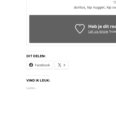
T
doritos, kip nugget, kip 
Heb je dit r
Let us know
how 
DIT DELEN:
Facebook
X
VIND IK LEUK:
Laden...