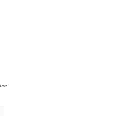
rd met
*