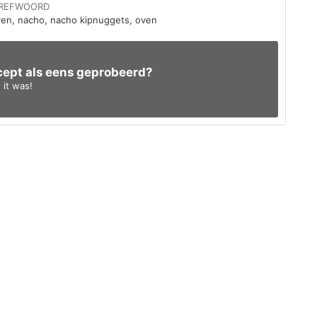
REFWOORD
oven, nacho, nacho kipnuggets, oven
ecept als eens geprobeerd?
it was!