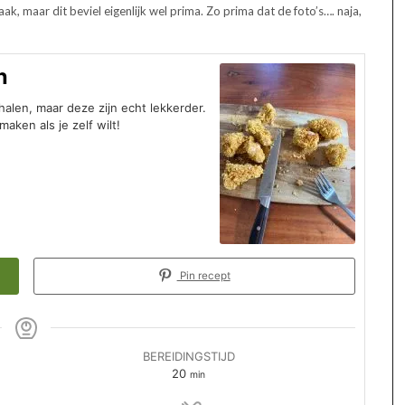
k, maar dit beviel eigenlijk wel prima. Zo prima dat de foto’s…. naja,
n
halen, maar deze zijn echt lekkerder.
aken als je zelf wilt!
Pin recept
BEREIDINGSTIJD
minuten
20
min