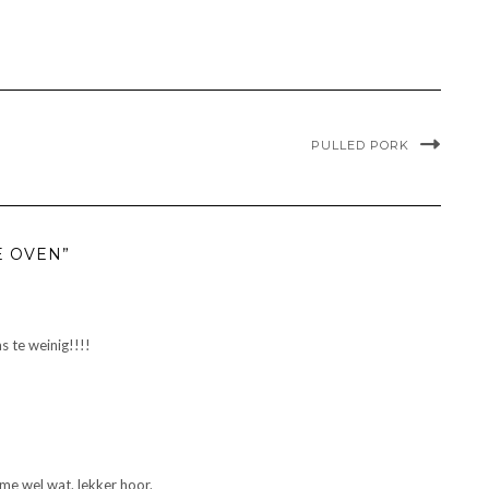
PULLED PORK
E OVEN”
s te weinig!!!!
 me wel wat. lekker hoor.