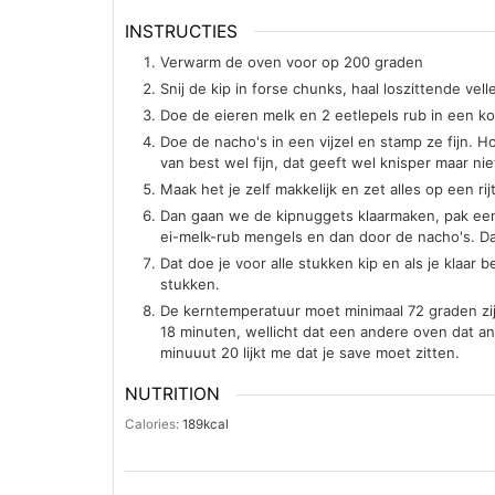
INSTRUCTIES
Verwarm de oven voor op 200 graden
Snij de kip in forse chunks, haal loszittende vel
Doe de eieren melk en 2 eetlepels rub in een k
Doe de nacho's in een vijzel en stamp ze fijn. Ho
van best wel fijn, dat geeft wel knisper maar n
Maak het je zelf makkelijk en zet alles op een rijt
Dan gaan we de kipnuggets klaarmaken, pak een 
ei-melk-rub mengels en dan door de nacho's. Dan
Dat doe je voor alle stukken kip en als je klaar 
stukken.
De kerntemperatuur moet minimaal 72 graden zijn
18 minuten, wellicht dat een andere oven dat a
minuuut 20 lijkt me dat je save moet zitten.
NUTRITION
Calories:
189
kcal