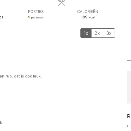
PORTIES
CALORIEËN
ds
4
189
personen
kcal
1x
2x
3x
en rub, dat is ook leuk.
R
ak
GE