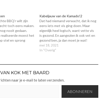
ken
Kabeljauw van de Kamado!2
echte BBQ'r wilt zijn
Dat had niemand verwacht, dat ik nog
recht toch eens maken.
eens iets met vis ging doen. Maar
 nog nooit gedaan.
eigenlijk heel logisch, want vette vis
 realiseerde moest het
is gezond. En aangezien ik ook vet en
op stel en sprong
gezond ben, ja dan moet je wat!
op! Dit kun je
Hopla, hier hebbie em; Gestoomde
mei 18, 2021
lijk serveren met
Kabeljauw Vis, niet echt mijn ding,
In "Overig"
te aardappel salade of
maar ah ja zo…
VAN KOK MET BAARD
chten naar je e-mail te laten verzenden.
ABONNEREN