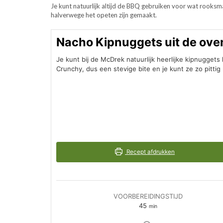
Je kunt natuurlijk altijd de BBQ gebruiken voor wat rooksmaa
halverwege het opeten zijn gemaakt.
Nacho Kipnuggets uit de ove
Je kunt bij de McDrek natuurlijk heerlijke kipnuggets 
Crunchy, dus een stevige bite en je kunt ze zo pittig m
Recept afdrukken
VOORBEREIDINGSTIJD
minuten
45
min