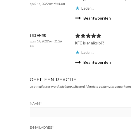
april 14, 2022 om 9:45 am
Laden...
Beantwoorden
SUZANNE
april 14, 2022 om 11:26
KFC is er niks bij!
am
Laden...
Beantwoorden
GEEF EEN REACTIE
Je e-mailadres wordt niet gepubliceerd.
Vereiste velden zijn gemarkee
NAAM
*
E-MAILADRES
*