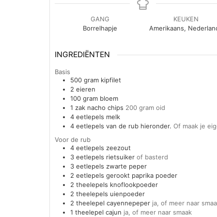
GANG
KEUKEN
Borrelhapje
Amerikaans, Nederlan
INGREDIËNTEN
Basis
500
gram
kipfilet
2
eieren
100
gram
bloem
1
zak
nacho chips
200 gram oid
4
eetlepels
melk
4
eetlepels
van de rub hieronder.
Of maak je eig
Voor de rub
4
eetlepels
zeezout
3
eetlepels
rietsuiker
of basterd
3
eetlepels
zwarte peper
2
eetlepels
gerookt paprika poeder
2
theelepels
knoflookpoeder
2
theelepels
uienpoeder
2
theelepel
cayennepeper
ja, of meer naar sma
1
theelepel
cajun
ja, of meer naar smaak