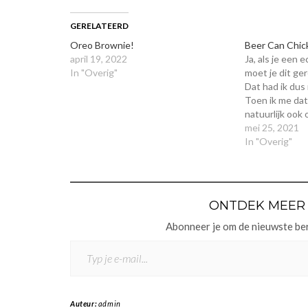
GERELATEERD
Oreo Brownie!
Beer Can Chic
april 19, 2022
Ja, als je een 
In "Overig"
moet je dit ge
Dat had ik dus
Toen ik me dat
natuurlijk ook 
gebeuren; who
mei 25, 2021
natuurlijk heer
In "Overig"
Gestoofde zoe
Rozemarijn…
ONTDEK MEER 
Abonneer je om de nieuwste beri
TYP JE E-MAIL...
Auteur:
admin