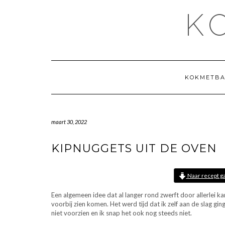
Doorgaan
K
naar
inhoud
KOKMETBA
maart 30, 2022
KIPNUGGETS UIT DE OVEN
Naar recept g
Een algemeen idee dat al langer rond zwerft door allerlei kan
voorbij zien komen. Het werd tijd dat ik zelf aan de slag g
niet voorzien en ik snap het ook nog steeds niet.