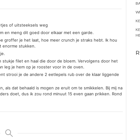
BA
W
K
letjes of uitsteeksels weg
KE
om en meng dit goed door elkaar met een garde.
HE
e groffer je het laat, hoe meer crunch je straks hebt. Ik hou
iet enorme stukken.
R
je.
stukje filet en haal die door de bloem. Vervolgens door het
 leg je hem op je rooster voor in de oven.
bent strooi je de andere 2 eetlepels rub over de klaar liggende
, als dat behaald is mogen ze eruit om te smikkelen. Bij mij na
nders doet, dus ik zou rond minuut 15 even gaan prikken. Rond