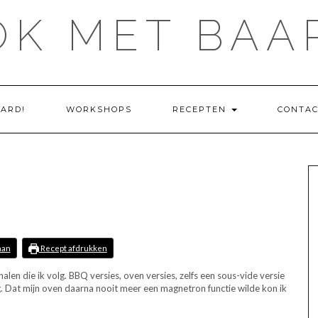
OK MET BAA
ARD!
WORKSHOPS
RECEPTEN
CONTA
aan
Recept afdrukken
alen die ik volg. BBQ versies, oven versies, zelfs een sous-vide versie
ing. Dat mijn oven daarna nooit meer een magnetron functie wilde kon ik