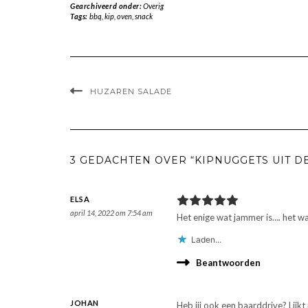
Gearchiveerd onder:
Overig
Tags:
bbq
,
kip
,
oven
,
snack
HUZAREN SALADE
3 GEDACHTEN OVER “KIPNUGGETS UIT D
ELSA
april 14, 2022 om 7:54 am
Het enige wat jammer is…. het wa
Laden...
Beantwoorden
JOHAN
Heb jij ook een baarddrive? Lijkt