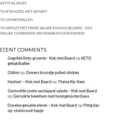
VETTE BLOKJES
ITLOFSCHOTEL MET GEHAKT
ETO GEHAKTBALLEN
TO KIPFILET MET FRISSE SALADE EN KNOLSELDERIJ – EEN
ERLIJKE COMBINATIE VAN SMAAK EN GEZONDHEID
ECENT COMMENTS
Gegrilde Keto groente - Kok met Baard
op
KETO
gehaktballen
Chilion
op
Zomers broodje pulled chicken
Hachee! – Kok met Baard
op
Thaise Kip Siam
Gestoofde zoete aardappel salade – Kok met Baard
op
Gerookte beenham met honingmosterdsaus
Duvelse gevulde eieren – Kok met Baard
op
Pittig kip-
op-stokbrood-hapje