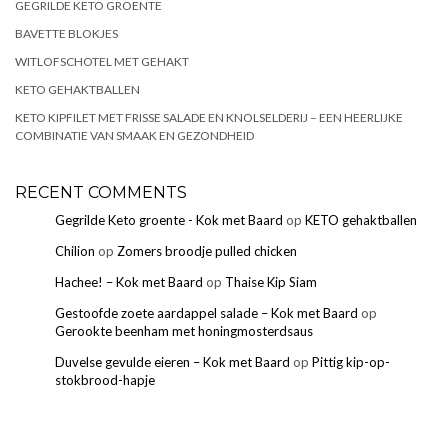
GEGRILDE KETO GROENTE
BAVETTE BLOKJES
WITLOFSCHOTEL MET GEHAKT
KETO GEHAKTBALLEN
KETO KIPFILET MET FRISSE SALADE EN KNOLSELDERIJ – EEN HEERLIJKE
COMBINATIE VAN SMAAK EN GEZONDHEID
RECENT COMMENTS
Gegrilde Keto groente - Kok met Baard
op
KETO gehaktballen
Chilion
op
Zomers broodje pulled chicken
Hachee! – Kok met Baard
op
Thaise Kip Siam
Gestoofde zoete aardappel salade – Kok met Baard
op
Gerookte beenham met honingmosterdsaus
Duvelse gevulde eieren – Kok met Baard
op
Pittig kip-op-
stokbrood-hapje