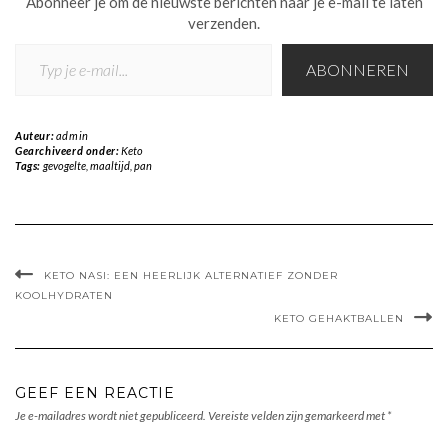
Abonneer je om de nieuwste berichten naar je e-mail te laten
verzenden.
TYP JE E-MAIL...
ABONNEREN
Auteur:
admin
Gearchiveerd onder:
Keto
Tags:
gevogelte
,
maaltijd
,
pan
KETO NASI: EEN HEERLIJK ALTERNATIEF ZONDER
KOOLHYDRATEN
KETO GEHAKTBALLEN
GEEF EEN REACTIE
Je e-mailadres wordt niet gepubliceerd.
Vereiste velden zijn gemarkeerd met
*