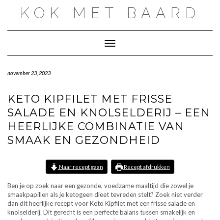
Doorgaan
KOK MET BAARD
naar
inhoud
Toggle navigatie
november 23, 2023
KETO KIPFILET MET FRISSE
SALADE EN KNOLSELDERIJ – EEN
HEERLIJKE COMBINATIE VAN
SMAAK EN GEZONDHEID
Naar recept gaan
Recept afdrukken
Ben je op zoek naar een gezonde, voedzame maaltijd die zowel je
smaakpapillen als je ketogeen dieet tevreden stelt? Zoek niet verder
dan dit heerlijke recept voor Keto Kipfilet met een frisse salade en
knolselderij. Dit gerecht is een perfecte balans tussen smakelijk en