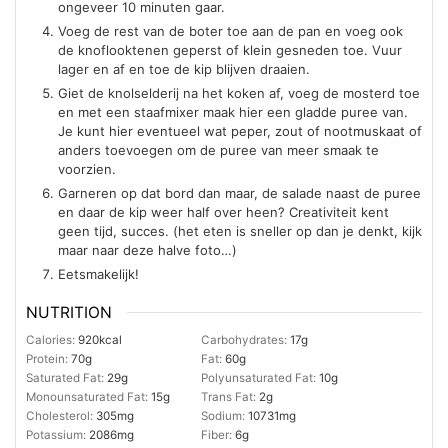
ongeveer 10 minuten gaar.
Voeg de rest van de boter toe aan de pan en voeg ook
de knoflooktenen geperst of klein gesneden toe. Vuur
lager en af en toe de kip blijven draaien.
Giet de knolselderij na het koken af, voeg de mosterd toe
en met een staafmixer maak hier een gladde puree van.
Je kunt hier eventueel wat peper, zout of nootmuskaat of
anders toevoegen om de puree van meer smaak te
voorzien.
Garneren op dat bord dan maar, de salade naast de puree
en daar de kip weer half over heen? Creativiteit kent
geen tijd, succes. (het eten is sneller op dan je denkt, kijk
maar naar deze halve foto…)
Eetsmakelijk!
NUTRITION
Calories:
920
kcal
Carbohydrates:
17
g
Protein:
70
g
Fat:
60
g
Saturated Fat:
29
g
Polyunsaturated Fat:
10
g
Monounsaturated Fat:
15
g
Trans Fat:
2
g
Cholesterol:
305
mg
Sodium:
10731
mg
Potassium:
2086
mg
Fiber:
6
g