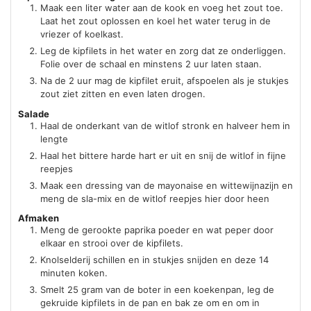
Maak een liter water aan de kook en voeg het zout toe.
Laat het zout oplossen en koel het water terug in de
vriezer of koelkast.
Leg de kipfilets in het water en zorg dat ze onderliggen.
Folie over de schaal en minstens 2 uur laten staan.
Na de 2 uur mag de kipfilet eruit, afspoelen als je stukjes
zout ziet zitten en even laten drogen.
Salade
Haal de onderkant van de witlof stronk en halveer hem in
lengte
Haal het bittere harde hart er uit en snij de witlof in fijne
reepjes
Maak een dressing van de mayonaise en wittewijnazijn en
meng de sla-mix en de witlof reepjes hier door heen
Afmaken
Meng de gerookte paprika poeder en wat peper door
elkaar en strooi over de kipfilets.
Knolselderij schillen en in stukjes snijden en deze 14
minuten koken.
Smelt 25 gram van de boter in een koekenpan, leg de
gekruide kipfilets in de pan en bak ze om en om in