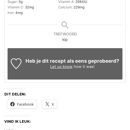
Sugar:
5
g
Vitamin A:
2684
IU
Vitamin C:
32
mg
Calcium:
229
mg
Iron:
4
mg
TREFWOORD
kip
Heb je dit recept als eens geprobeerd?
Let us know
how it was!
DIT DELEN:
Facebook
X
VIND IK LEUK:
Laden...