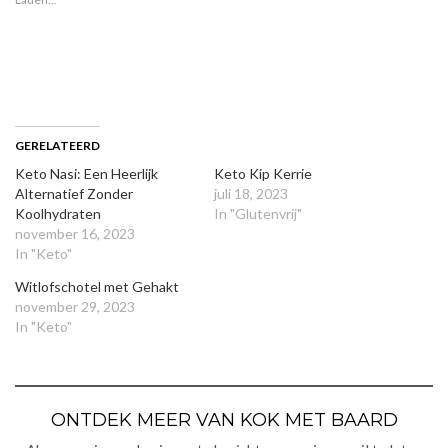
GERELATEERD
Keto Nasi: Een Heerlijk
Keto Kip Kerrie
Alternatief Zonder
juli 18, 2023
Koolhydraten
In "Glutenvrij"
november 16, 2023
In "Keto"
Witlofschotel met Gehakt
november 29, 2023
In "Keto"
ONTDEK MEER VAN KOK MET BAARD