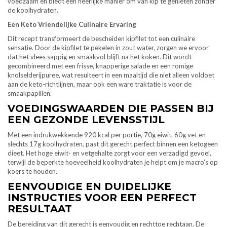
voedzaam en biedt een heerlijke manier om van kip te genieten zonder
de koolhydraten.
Een Keto Vriendelijke Culinaire Ervaring
Dit recept transformeert de bescheiden kipfilet tot een culinaire
sensatie. Door de kipfilet te pekelen in zout water, zorgen we ervoor
dat het vlees sappig en smaakvol blijft na het koken. Dit wordt
gecombineerd met een frisse, knapperige salade en een romige
knolselderijpuree, wat resulteert in een maaltijd die niet alleen voldoet
aan de keto-richtlijnen, maar ook een ware traktatie is voor de
smaakpapillen.
VOEDINGSWAARDEN DIE PASSEN BIJ
EEN GEZONDE LEVENSSTIJL
Met een indrukwekkende 920 kcal per portie, 70g eiwit, 60g vet en
slechts 17g koolhydraten, past dit gerecht perfect binnen een ketogeen
dieet. Het hoge eiwit- en vetgehalte zorgt voor een verzadigd gevoel,
terwijl de beperkte hoeveelheid koolhydraten je helpt om je macro’s op
koers te houden.
EENVOUDIGE EN DUIDELIJKE
INSTRUCTIES VOOR EEN PERFECT
RESULTAAT
De bereiding van dit gerecht is eenvoudig en rechttoe rechtaan. De