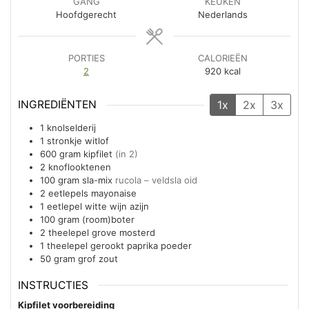
GANG
KEUKEN
Hoofdgerecht
Nederlands
PORTIES
CALORIEËN
2
920
kcal
INGREDIËNTEN
1x
2x
3x
1
knolselderij
1
stronkje
witlof
600
gram
kipfilet
(in 2)
2
knoflooktenen
100
gram
sla-mix
rucola – veldsla oid
2
eetlepels
mayonaise
1
eetlepel
witte wijn azijn
100
gram
(room)boter
2
theelepel
grove mosterd
1
theelepel
gerookt paprika poeder
50
gram
grof zout
INSTRUCTIES
Kipfilet voorbereiding