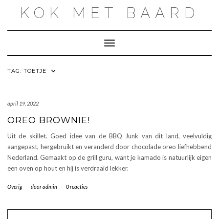
Doorgaan
KOK MET BAARD
naar
inhoud
Toggle navigatie
TAG:
TOETJE
april 19, 2022
OREO BROWNIE!
Uit de skillet. Goed idee van de BBQ Junk van dit land, veelvuldig
aangepast, hergebruikt en veranderd door chocolade oreo liefhebbend
Nederland. Gemaakt op de grill guru, want je kamado is natuurlijk eigen
een oven op hout en hij is verdraaid lekker.
Overig
-
door
admin
-
0 reacties