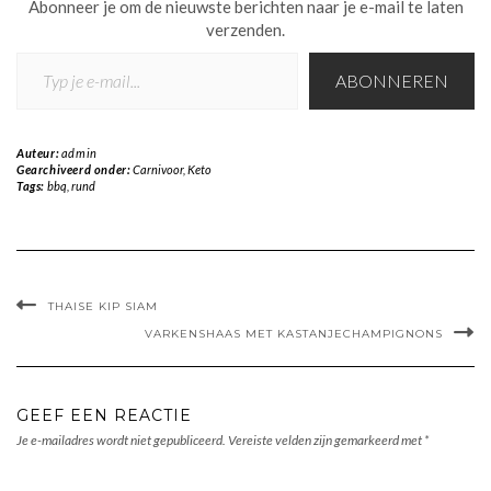
Abonneer je om de nieuwste berichten naar je e-mail te laten
verzenden.
TYP JE E-MAIL...
ABONNEREN
Auteur:
admin
Gearchiveerd onder:
Carnivoor
,
Keto
Tags:
bbq
,
rund
THAISE KIP SIAM
VARKENSHAAS MET KASTANJECHAMPIGNONS
GEEF EEN REACTIE
Je e-mailadres wordt niet gepubliceerd.
Vereiste velden zijn gemarkeerd met
*