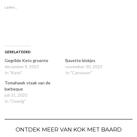
Laden...
GERELATEERD
Gegrilde Keto groente
Bavette blokjes
december 9, 2023
november 30, 2023
In "Keto"
In "Carnivoor"
Tomahawk steak van de
barbeque
juli 31, 2020
In "Overig"
ONTDEK MEER VAN KOK MET BAARD