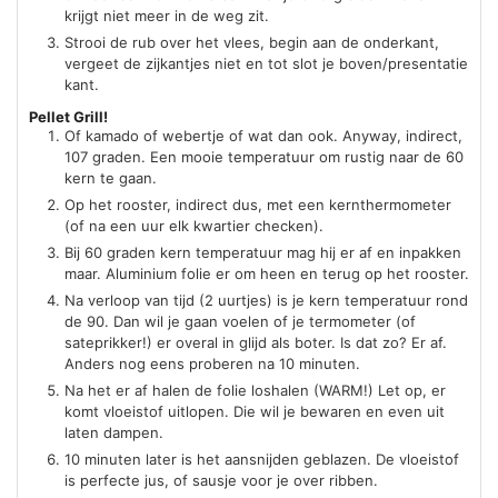
krijgt niet meer in de weg zit.
Strooi de rub over het vlees, begin aan de onderkant,
vergeet de zijkantjes niet en tot slot je boven/presentatie
kant.
Pellet Grill!
Of kamado of webertje of wat dan ook. Anyway, indirect,
107 graden. Een mooie temperatuur om rustig naar de 60
kern te gaan.
Op het rooster, indirect dus, met een kernthermometer
(of na een uur elk kwartier checken).
Bij 60 graden kern temperatuur mag hij er af en inpakken
maar. Aluminium folie er om heen en terug op het rooster.
Na verloop van tijd (2 uurtjes) is je kern temperatuur rond
de 90. Dan wil je gaan voelen of je termometer (of
sateprikker!) er overal in glijd als boter. Is dat zo? Er af.
Anders nog eens proberen na 10 minuten.
Na het er af halen de folie loshalen (WARM!) Let op, er
komt vloeistof uitlopen. Die wil je bewaren en even uit
laten dampen.
10 minuten later is het aansnijden geblazen. De vloeistof
is perfecte jus, of sausje voor je over ribben.