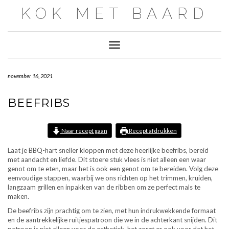
Doorgaan
KOK MET BAARD
naar
inhoud
Toggle navigatie
november 16, 2021
BEEFRIBS
Naar recept gaan
Recept afdrukken
Laat je BBQ-hart sneller kloppen met deze heerlijke beefribs, bereid
met aandacht en liefde. Dit stoere stuk vlees is niet alleen een waar
genot om te eten, maar het is ook een genot om te bereiden. Volg deze
eenvoudige stappen, waarbij we ons richten op het trimmen, kruiden,
langzaam grillen en inpakken van de ribben om ze perfect mals te
maken.
De beefribs zijn prachtig om te zien, met hun indrukwekkende formaat
en de aantrekkelijke ruitjespatroon die we in de achterkant snijden. Dit
patroon is niet alleen voor de esthetiek, het zorgt er ook voor dat het