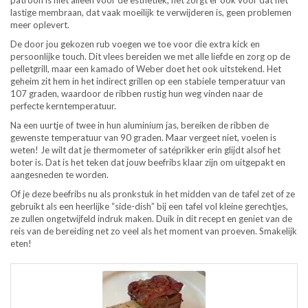
lastige membraan, dat vaak moeilijk te verwijderen is, geen problemen
meer oplevert.
De door jou gekozen rub voegen we toe voor die extra kick en
persoonlijke touch. Dit vlees bereiden we met alle liefde en zorg op de
pelletgrill, maar een kamado of Weber doet het ook uitstekend. Het
geheim zit hem in het indirect grillen op een stabiele temperatuur van
107 graden, waardoor de ribben rustig hun weg vinden naar de
perfecte kerntemperatuur.
Na een uurtje of twee in hun aluminium jas, bereiken de ribben de
gewenste temperatuur van 90 graden. Maar vergeet niet, voelen is
weten! Je wilt dat je thermometer of satéprikker erin glijdt alsof het
boter is. Dat is het teken dat jouw beefribs klaar zijn om uitgepakt en
aangesneden te worden.
Of je deze beefribs nu als pronkstuk in het midden van de tafel zet of ze
gebruikt als een heerlijke “side-dish” bij een tafel vol kleine gerechtjes,
ze zullen ongetwijfeld indruk maken. Duik in dit recept en geniet van de
reis van de bereiding net zo veel als het moment van proeven. Smakelijk
eten!