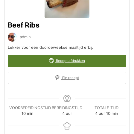
Beef Ribs
admin
Lekker voor een doordeweekse maaltijd erbij.
Recept afdrukken
Pin recept
VOORBEREIDINGSTIJD
BEREIDINGSTIJD
TOTALE TIJD
minuten
uur
uur
minuten
10
min
4
uur
4
uur
10
min