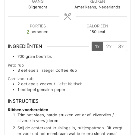
GANG
KEUKEN
Bijgerecht
Amerikaans, Nederlands
PORTIES
CALORIEËN
2
personen
150
kcal
INGREDIËNTEN
1x
2x
3x
700
gram
beefribs
Keto rub
3
eetlepels
Traeger Coffee Rub
Carnivoor rub
2
eetlepels
zeezout
Liefst Keltisch
1
eetlepel
gemalen peper
INSTRUCTIES
Ribben voorbereiden
Trim het vlees, harde stukken vet er af, zilvervlies /
silverskin verwijderen.
Snij de achterkant kruislings in, ruitjespatroon. Dit zorgt
er voor dat het membraam wat je er erg slecht vanaf