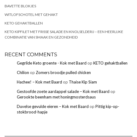
BAVETTE BLOKJES
WITLOFSCHOTEL MET GEHAKT
KETO GEHAKTBALLEN
KETO KIPFILET MET FRISSE SALADE EN KNOLSELDERIJ – EEN HEERLIJKE
COMBINATIE VAN SMAAK EN GEZONDHEID
RECENT COMMENTS
Gegrilde Keto groente - Kok met Baard
op
KETO gehaktballen
Chilion
op
Zomers broodje pulled chicken
Hachee! – Kok met Baard
op
Thaise Kip Siam
Gestoofde zoete aardappel salade – Kok met Baard
op
Gerookte beenham met honingmosterdsaus
Duvelse gevulde eieren – Kok met Baard
op
Pittig kip-op-
stokbrood-hapje