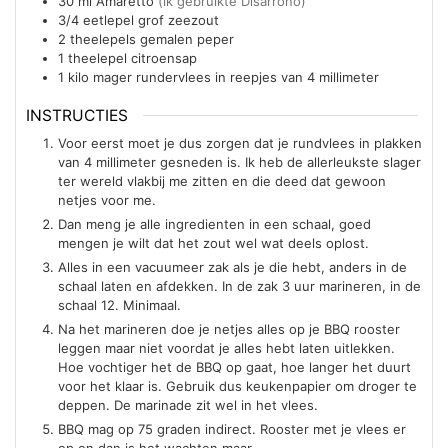
30
ml
Amaretto
(ik gebruikte Disarrono)
3/4
eetlepel
grof zeezout
2
theelepels
gemalen peper
1
theelepel
citroensap
1
kilo
mager rundervlees in reepjes van 4 millimeter
INSTRUCTIES
Voor eerst moet je dus zorgen dat je rundvlees in plakken
van 4 millimeter gesneden is. Ik heb de allerleukste slager
ter wereld vlakbij me zitten en die deed dat gewoon
netjes voor me.
Dan meng je alle ingredienten in een schaal, goed
mengen je wilt dat het zout wel wat deels oplost.
Alles in een vacuumeer zak als je die hebt, anders in de
schaal laten en afdekken. In de zak 3 uur marineren, in de
schaal 12. Minimaal.
Na het marineren doe je netjes alles op je BBQ rooster
leggen maar niet voordat je alles hebt laten uitlekken.
Hoe vochtiger het de BBQ op gaat, hoe langer het duurt
voor het klaar is. Gebruik dus keukenpapier om droger te
deppen. De marinade zit wel in het vlees.
BBQ mag op 75 graden indirect. Rooster met je vlees er
op en dan is het wachten maar.