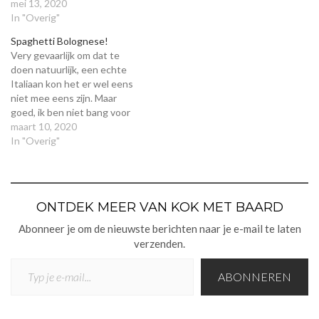
een pot knakworst en wat
mei 13, 2020
broodjes halen, maar met
In "Overig"
iets meer tijd en vooral een
Spaghetti Bolognese!
bult meer liefde maak je
Very gevaarlijk om dat te
gewoon dikke smokey
doen natuurlijk, een echte
whisky hotwings op je BBQ
Italiaan kon het er wel eens
die…
niet mee eens zijn. Maar
goed, ik ben niet bang voor
een Italiaan dus laten we
maart 10, 2020
maar gewoon lekker
In "Overig"
tomaten gaan pureren. Je
kunt hier overigens ook
Macaroni van maken, zelfs
als Lasagne saus zal…
ONTDEK MEER VAN KOK MET BAARD
Abonneer je om de nieuwste berichten naar je e-mail te laten
verzenden.
TYP JE E-MAIL...
ABONNEREN