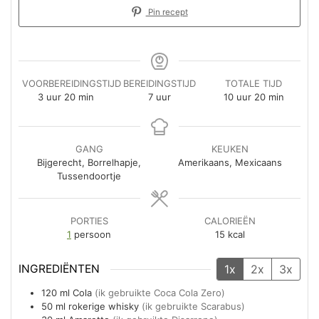
Pin recept
VOORBEREIDINGSTIJD
BEREIDINGSTIJD
TOTALE TIJD
uur
minuten
uur
uur
minuten
3
uur
20
min
7
uur
10
uur
20
min
GANG
KEUKEN
Bijgerecht, Borrelhapje,
Amerikaans, Mexicaans
Tussendoortje
PORTIES
CALORIEËN
1
persoon
15
kcal
INGREDIËNTEN
1x
2x
3x
120
ml
Cola
(ik gebruikte Coca Cola Zero)
50
ml
rokerige whisky
(ik gebruikte Scarabus)