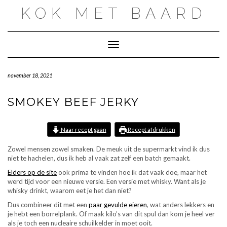
Doorgaan
KOK MET BAARD
naar
inhoud
Toggle navigatie
november 18, 2021
SMOKEY BEEF JERKY
Naar recept gaan
Recept afdrukken
Zowel mensen zowel smaken. De meuk uit de supermarkt vind ik dus
niet te hachelen, dus ik heb al vaak zat zelf een batch gemaakt.
Elders op de site
ook prima te vinden hoe ik dat vaak doe, maar het
werd tijd voor een nieuwe versie. Een versie met whisky. Want als je
whisky drinkt, waarom eet je het dan niet?
Dus combineer dit met een
paar gevulde eieren
, wat anders lekkers en
je hebt een borrelplank. Of maak kilo’s van dit spul dan kom je heel ver
als je toch een nucleaire schuilkelder in moet ooit.