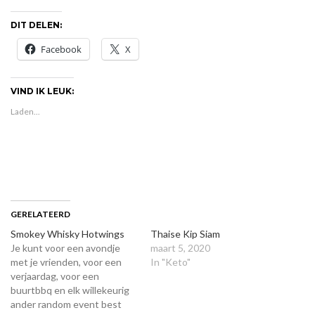
DIT DELEN:
Facebook
X
VIND IK LEUK:
Laden...
GERELATEERD
Smokey Whisky Hotwings
Thaise Kip Siam
Je kunt voor een avondje
maart 5, 2020
met je vrienden, voor een
In "Keto"
verjaardag, voor een
buurtbbq en elk willekeurig
ander random event best