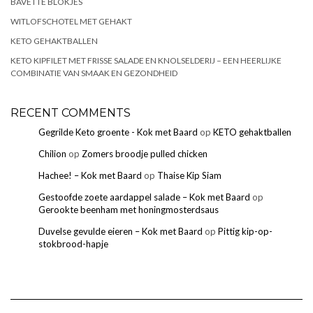
BAVETTE BLOKJES
WITLOFSCHOTEL MET GEHAKT
KETO GEHAKTBALLEN
KETO KIPFILET MET FRISSE SALADE EN KNOLSELDERIJ – EEN HEERLIJKE
COMBINATIE VAN SMAAK EN GEZONDHEID
RECENT COMMENTS
Gegrilde Keto groente - Kok met Baard
op
KETO gehaktballen
Chilion
op
Zomers broodje pulled chicken
Hachee! – Kok met Baard
op
Thaise Kip Siam
Gestoofde zoete aardappel salade – Kok met Baard
op
Gerookte beenham met honingmosterdsaus
Duvelse gevulde eieren – Kok met Baard
op
Pittig kip-op-
stokbrood-hapje