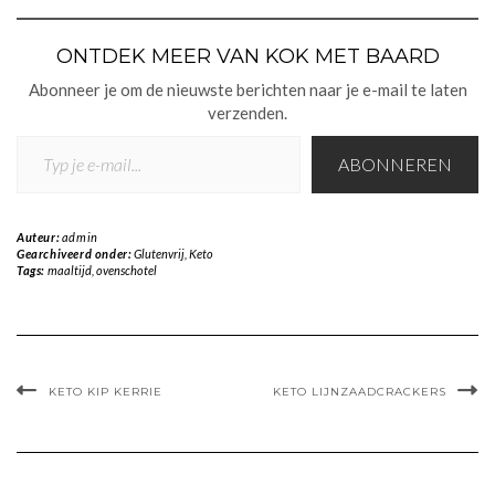
ONTDEK MEER VAN KOK MET BAARD
Abonneer je om de nieuwste berichten naar je e-mail te laten
verzenden.
TYP JE E-MAIL...
ABONNEREN
Auteur:
admin
Gearchiveerd onder:
Glutenvrij
,
Keto
Tags:
maaltijd
,
ovenschotel
KETO KIP KERRIE
KETO LIJNZAADCRACKERS