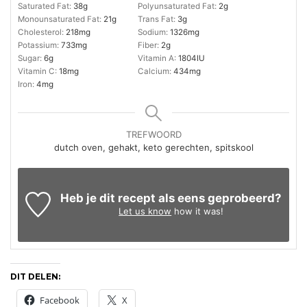
Saturated Fat:
38
g
Polyunsaturated Fat:
2
g
Monounsaturated Fat:
21
g
Trans Fat:
3
g
Cholesterol:
218
mg
Sodium:
1326
mg
Potassium:
733
mg
Fiber:
2
g
Sugar:
6
g
Vitamin A:
1804
IU
Vitamin C:
18
mg
Calcium:
434
mg
Iron:
4
mg
TREFWOORD
dutch oven, gehakt, keto gerechten, spitskool
Heb je dit recept als eens geprobeerd?
Let us know
how it was!
DIT DELEN:
Facebook
X