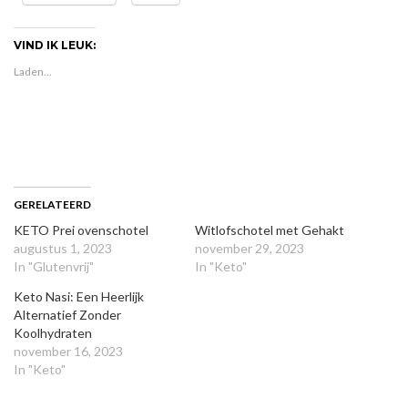
VIND IK LEUK:
Laden...
GERELATEERD
KETO Prei ovenschotel
Witlofschotel met Gehakt
augustus 1, 2023
november 29, 2023
In "Glutenvrij"
In "Keto"
Keto Nasi: Een Heerlijk
Alternatief Zonder
Koolhydraten
november 16, 2023
In "Keto"