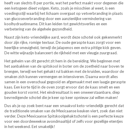
heeft van slechts 8 per portie, wat het perfect maakt voor degenen die
een ketogeen dieet volgen. Keto, zoals je misschien al weet, is een
voedingsstijl waarbij het lichaam overgaat op vetverbranding in plaats
van glucoseverbranding door een aanzienlijke vermindering van
koolhydraatinname. Dit kan leiden tot gewichtsverlies en een
verbetering van de algehele gezondheid.
Naast zijn keto-vriendelijke aard, wordt deze schotel ook gekenmerkt
door zijn rijke, romige textuur. De oude geraspte kaas zorgt voor een
heerlijke smeuïgheid, terwijl de jalapenos een extra pittige kick geven.
De witte wijnazijn balanceert de rijkheid met een vleugje zuurgraad.
Het geheim van dit gerecht zit hem in de bereiding. We beginnen met
het aanbakken van de spitskool in boter om de zoetheid naar boven te
brengen, terwijl we het gehakt rul bakken met de kruiden, waardoor de
smaken zich kunnen vermengen en intensiveren. Daarna wordt alles
samen in een ovenschaal gegooid en afgemaakt met een laagje geraspte
kaas. Een korte tijd in de oven zorgt ervoor dat de kaas smelt en een
gouden korst vormt. Het eindresultaat is een onweerstaanbare, diep
bevredigende schotel die je keer op keer opnieuw zal willen maken!
Dus als je op zoek bent naar een smaakvol keto-vriendelijk gerecht dat
de traditionele smaken van de Mexicaanse keuken viert, zoek dan niet
verder. Deze Mexicaanse Spitskoolgehaktschotel is een perfecte keuze
voor een doordeweekse avondmaaltijd of zelfs voor gezellige etentjes
in het weekend. Eet smakelijk!