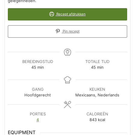
gelegenheden.
Recept afdrukken
Pin recept
BEREIDINGSTIJD
TOTALE TIJD
minuten
minuten
45
min
45
min
GANG
KEUKEN
Hoofdgerecht
Mexicaans, Nederlands
PORTIES
CALORIEËN
4
843
kcal
EQUIPMENT