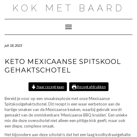
Doorgaan
KOK MET BAARD
naar
inhoud
Toggle navigatie
juli 18, 2023
KETO MEXICAANSE SPITSKOOL
GEHAKTSCHOTEL
Naar recept gaan
Recept afdrukken
Bereid je voor op een smaakexplosie met onze Mexicaanse
Spitskoolgehaktschotel. Dit recept is een waar eerbetoon aan de
hartige smaken van de Mexicaanse keuken, waarbij gebruik wordt
gemaakt van de onmiskenbare ‘Mexicaanse BBQ kruiden’. Een unieke
mix die deze ovenschotel niet alleen een pittige kick geeft, maar ook
een diepe, complexe smaak.
Het bijzondere aan deze schotel is dat het een laag koolhydraatgehalte