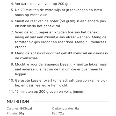
Verwarm de oven voor op 200 graden
Na 20 minuten de witte wijn azijn toevoegen en laten
staan op zacht vuur
Smelt de rest van de boter (50 gram) in een andere pan
en bak hierin het gehakt rul.
Voeg de zout, peper en kruiden toe aan het gehakt,
meng en laat een minuutje aan elkaar wennen. Meng de
tomatenblokjes erdoor en roer door. Meng nu roomkaas
erdoor
Meng de spitskool door het gehakt mengsel en daarna in
de ovenschaal.
Mocht je voor de jalapenos kiezen, ik vind ze lekker maar
niet iedereen, is het nu de tijd om die er over heen te
leggen.
Geraspte kaas er over! (of je schaaft gewoon van je blok
he, en daarmee leg je hem dicht)
15 minuten op 200 graden en voila, jummy!
NUTRITION
Calories:
843
kcal
Carbohydrates:
6
g
Protein:
36
g
Fat:
72
g