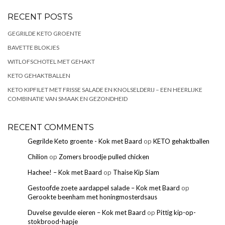
RECENT POSTS
GEGRILDE KETO GROENTE
BAVETTE BLOKJES
WITLOFSCHOTEL MET GEHAKT
KETO GEHAKTBALLEN
KETO KIPFILET MET FRISSE SALADE EN KNOLSELDERIJ – EEN HEERLIJKE
COMBINATIE VAN SMAAK EN GEZONDHEID
RECENT COMMENTS
Gegrilde Keto groente - Kok met Baard
op
KETO gehaktballen
Chilion
op
Zomers broodje pulled chicken
Hachee! – Kok met Baard
op
Thaise Kip Siam
Gestoofde zoete aardappel salade – Kok met Baard
op
Gerookte beenham met honingmosterdsaus
Duvelse gevulde eieren – Kok met Baard
op
Pittig kip-op-
stokbrood-hapje