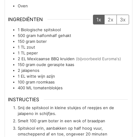
Oven
INGREDIËNTEN
1x
2x
3x
1
Biologische spitskool
500
gram
halfomhalf gehakt
150
gram
boter
1
TL
zout
1
TL
peper
2
EL
Mexicaanse BBQ kruiden
(bijvoorbeeld Euroma's)
150
gram
oude geraspte kaas
2
jalapenos
1
EL
witte wijn azijn
100
gram
roomkaas
400
ML
tomatenblokjes
INSTRUCTIES
Snij de spitskool in kleine stukjes of reepjes en de
jalapeno in schijfjes.
Smelt 100 gram boter in een wok of braadpan
Spitskool erin, aanbakken op half hoog vuur,
omscheppend af en toe, ongeveer 20 minuten