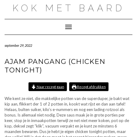
Doorgaan
KOK MET BAARD
naar
inhoud
Toggle navigatie
september 29, 2022
AJAM PANGANG (CHICKEN
TONIGHT)
Naar recept gaan
Recept afdrukken
Wie kent ze niet, die makkelijke potten van de superduper, je bakt wat
kip aan, flikkert der 1 of 2 potten in, kookt wat rijst en dan aan tafel!
Helaas, bulten suiker, kilo’s e-nummers en nog een lading rotzooi als
bonus. Is allemaal niet nodig. Deze saus maak je in grote porties per
keer, stop je in inmaakpotten terwijl ze net niet meer koken, pot op de
kop, deksel zegt “klik”, vacuum verpakt en je kunt ze minstens 6
maanden bewaren. Dus je hebt je eigen chicken tonight potten, maar
dan veilig! Wil je dat doen moet je het recept hieronder maken, maar