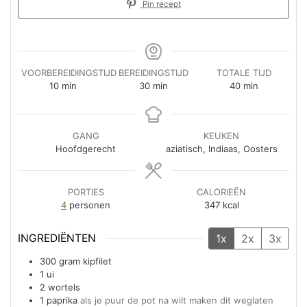
Pin recept
VOORBEREIDINGSTIJD
BEREIDINGSTIJD
TOTALE TIJD
minuten
minuten
minuten
10
min
30
min
40
min
GANG
KEUKEN
Hoofdgerecht
aziatisch, Indiaas, Oosters
PORTIES
CALORIEËN
4
personen
347
kcal
INGREDIËNTEN
1x
2x
3x
300
gram
kipfilet
1
ui
2
wortels
1
paprika
als je puur de pot na wilt maken dit weglaten