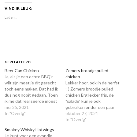
VIND IK LEUK:
Laden...
GERELATEERD
Beer Can Chicken
Zomers broodje pulled
Ja, als je een echte BBQ'r
chicken
wilt zijn moet je dit gerecht
Lekker hoor, ook in de herfst
toch eens maken. Dat had ik
;-) Zomers broodje pulled
dus nog nooit gedaan. Toen
chicken Erg lekker fris, de
ik me dat realiseerde moest
"salade" kun je ook
het natuurlijk ook op stel en
mei 25, 2021
gebruiken onder een paar
sprong gebeuren; whoop!
In "Overig"
reepjes shoarma.
oktober 27, 2021
Dit kun je natuurlijk heerlijk
Experimenteer lekker, want
In "Overig"
serveren met Gestoofde
ook met een italiaanse bol of
Smokey Whisky Hotwings
zoete aardappel salade of
een Franse Baquette is dit
Je kunt voor een avondje