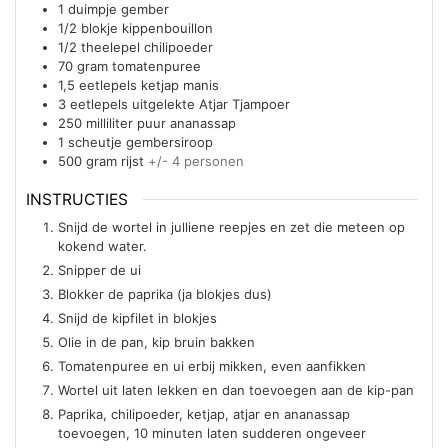
1
duimpje gember
1/2
blokje kippenbouillon
1/2
theelepel
chilipoeder
70
gram
tomatenpuree
1,5
eetlepels
ketjap manis
3
eetlepels
uitgelekte Atjar Tjampoer
250
milliliter
puur ananassap
1
scheutje gembersiroop
500
gram
rijst
+/- 4 personen
INSTRUCTIES
Snijd de wortel in julliene reepjes en zet die meteen op
kokend water.
Snipper de ui
Blokker de paprika (ja blokjes dus)
Snijd de kipfilet in blokjes
Olie in de pan, kip bruin bakken
Tomatenpuree en ui erbij mikken, even aanfikken
Wortel uit laten lekken en dan toevoegen aan de kip-pan
Paprika, chilipoeder, ketjap, atjar en ananassap
toevoegen, 10 minuten laten sudderen ongeveer