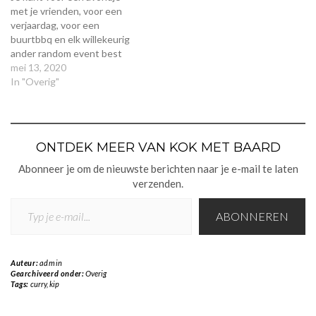
Rozemarijn…
heerlijk natuurlijk. 200 gram
met je vrienden, voor een
kipfilet1/2 komkommer2
verjaardag, voor een
puntpaprika's1 kleine ui2
buurtbbq en elk willekeurig
teentjes knoflook1/3…
ander random event best
een pot knakworst en wat
mei 13, 2020
broodjes halen, maar met
In "Overig"
iets meer tijd en vooral een
bult meer liefde maak je
gewoon dikke smokey
whisky hotwings op je BBQ
ONTDEK MEER VAN KOK MET BAARD
die…
Abonneer je om de nieuwste berichten naar je e-mail te laten
verzenden.
TYP JE E-MAIL...
ABONNEREN
Auteur:
admin
Gearchiveerd onder:
Overig
Tags:
curry
,
kip